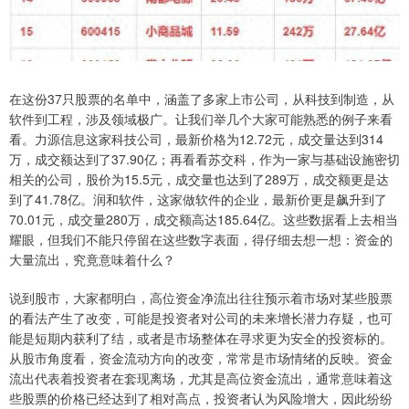
在这份37只股票的名单中，涵盖了多家上市公司，从科技到制造，从
软件到工程，涉及领域极广。让我们举几个大家可能熟悉的例子来看
看。力源信息这家科技公司，最新价格为12.72元，成交量达到314
万，成交额达到了37.90亿；再看看苏交科，作为一家与基础设施密切
相关的公司，股价为15.5元，成交量也达到了289万，成交额更是达
到了41.78亿。润和软件，这家做软件的企业，最新价更是飙升到了
70.01元，成交量280万，成交额高达185.64亿。这些数据看上去相当
耀眼，但我们不能只停留在这些数字表面，得仔细去想一想：资金的
大量流出，究竟意味着什么？
说到股市，大家都明白，高位资金净流出往往预示着市场对某些股票
的看法产生了改变，可能是投资者对公司的未来增长潜力存疑，也可
能是短期内获利了结，或者是市场整体在寻求更为安全的投资标的。
从股市角度看，资金流动方向的改变，常常是市场情绪的反映。资金
流出代表着投资者在套现离场，尤其是高位资金流出，通常意味着这
些股票的价格已经达到了相对高点，投资者认为风险增大，因此纷纷