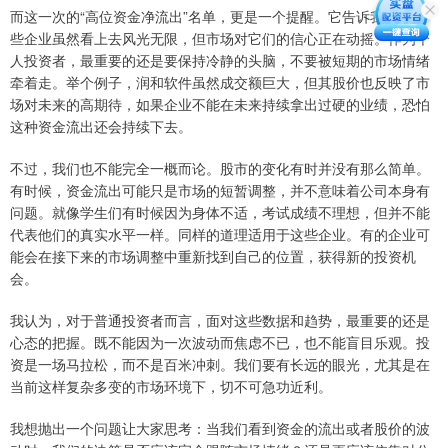
而这一次的“高位资金净流出”名单，更是一个提醒。它告诉我们，这
些企业虽然看上去风光无限，但市场对它们的信心正在动摇。作为个
人投资者，最重要的还是要保持冷静的头脑，不要被短期的市场情绪
牵着走。举个例子，润和软件虽然成交额巨大，但其股价也反映了市
场对未来的高期待，如果企业不能在未来持续拿出过硬的业绩，恐怕
这种资金流出还会持续下去。
不过，我们也不能完全一概而论。股市的变化有时并没有那么简单。
有时候，资金流出可能只是市场的短暂调整，并不意味着公司本身有
问题。就像学生们有时候因为身体不适，考试成绩不理想，但并不能
代表他们的真实水平一样。同样的道理适用于这些企业。有的企业可
能会在接下来的市场调整中重新找到自己的位置，获得新的投资机
会。
我认为，对于普通投资者而言，面对这些数据和趋势，最重要的还是
心态的把握。既不能因为一次波动而焦虑不已，也不能盲目乐观。投
资是一场马拉松，而不是百米冲刺。我们要有长远的眼光，尤其是在
当前这样复杂多变的市场环境下，切不可急功近利。
我想抛出一个问题让大家思考：当我们看到资金的流出或者股价的波