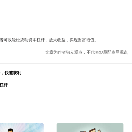
者可以轻松撬动资本杠杆，放大收益，实现财富增值。
文章为作者独立观点，不代表炒股配资网观点
手，快速获利
杠杆