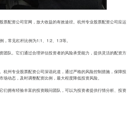
股票配资公司官网，放大收益的有效途径。杭州专业股票配资公司应运
，常见杠杆比例为1:1、1:2、1:3等。
资团队。它们通过合理评估投资者的风险承受能力，提供灵活的配资方
。杭州专业股票配资公司深谙此道，通过严格的风险控制措施，保障投
市场动态，及时调整配资比例，最大程度降低投资风险。
它们拥有经验丰富的投资顾问团队，可以为投资者提供行情分析、投资