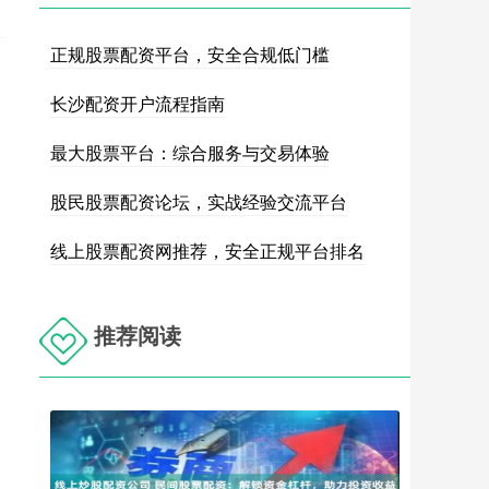
正规股票配资平台，安全合规低门槛
长沙配资开户流程指南
最大股票平台：综合服务与交易体验
股民股票配资论坛，实战经验交流平台
线上股票配资网推荐，安全正规平台排名
推荐阅读