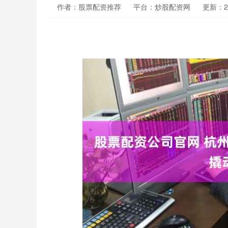
作者：股票配资推荐
平台：炒股配资网
更新：202