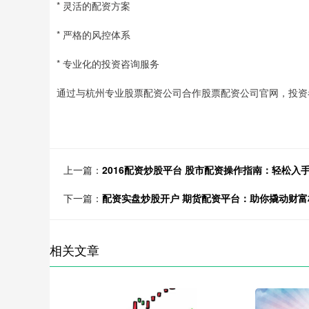
* 灵活的配资方案
* 严格的风控体系
* 专业化的投资咨询服务
通过与杭州专业股票配资公司合作股票配资公司官网，投资
上一篇：
2016配资炒股平台 股市配资操作指南：轻松入
下一篇：
配资实盘炒股开户 期货配资平台：助你撬动财富
相关文章