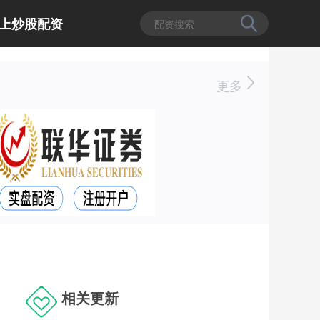
上炒股配资
更多
相关更新