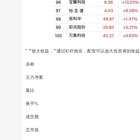
* **放大收益：**通过杠杆效应，配资可以放大投资者的收
名称
主力净量
量比
换手%
成交额
总市值