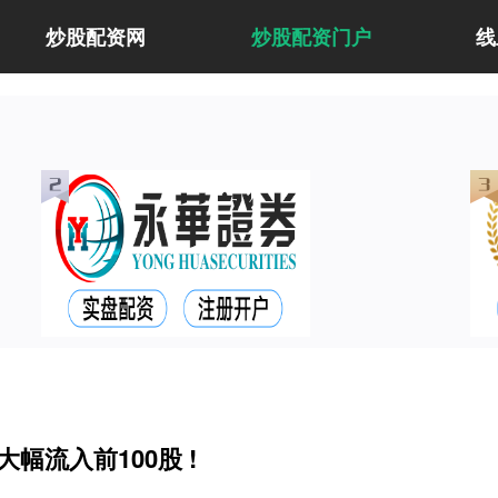
炒股配资网
炒股配资门户
线
大幅流入前100股 !